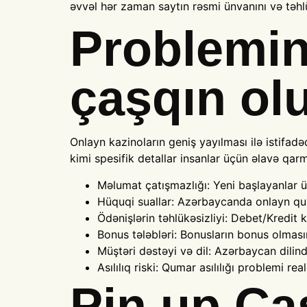
əvvəl hər zaman saytın rəsmi ünvanını və təhlük
Problemin 
çaşqın olu
Onlayn kazinoların geniş yayılması ilə istifadə
kimi spesifik detallar insanlar üçün əlavə qar
Məlumat çatışmazlığı: Yeni başlayanlar üç
Hüquqi suallar: Azərbaycanda onlayn qum
Ödənişlərin təhlükəsizliyi: Debet/Kredit 
Bonus tələbləri: Bonusların bonus olması
Müştəri dəstəyi və dil: Azərbaycan dilind
Asılılıq riski: Qumar asılılığı problemi r
Pin up Cas