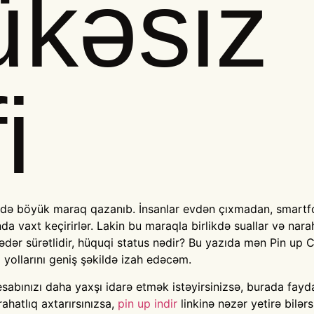
ükəsiz
i
rdə böyük maraq qazanıb. İnsanlar evdən çıxmadan, smartfo
nda vaxt keçirirlər. Lakin bu maraqla birlikdə suallar və narah
ə qədər sürətlidir, hüquqi status nədir? Bu yazıda mən Pin 
l yollarını geniş şəkildə izah edəcəm.
sabınızı daha yaxşı idarə etmək istəyirsinizsə, burada fayd
rahatlıq axtarırsınızsa,
pin up indir
linkinə nəzər yetirə bilə