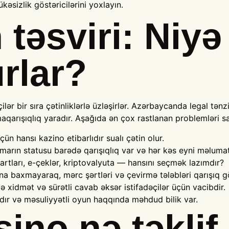
əsizlik göstəricilərini yoxlayın.
təsviri: Niyə
rlar?
çilər bir sıra çətinliklərlə üzləşirlər. Azərbaycanda legal tən
maqarışıqlıq yaradır. Aşağıda ən çox rastlanan problemləri s
ün hansı kazino etibarlıdır sualı çətin olur.
arın statusu barədə qarışıqlıq var və hər kəs eyni məlumatı
kartları, e-çeklər, kriptovalyuta — hansını seçmək lazımdır?
na baxmayaraq, mərc şərtləri və çevirmə tələbləri qarışıq g
ə xidmət və sürətli cavab əksər istifadəçilər üçün vacibdir.
ealdır və məsuliyyətli oyun haqqında məhdud bilik var.
ino nə təklif 