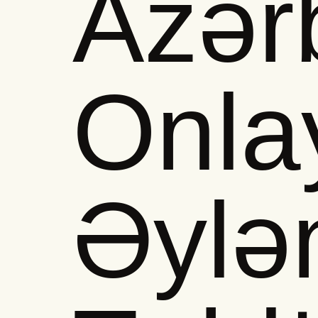
Azər
Onla
Əylə