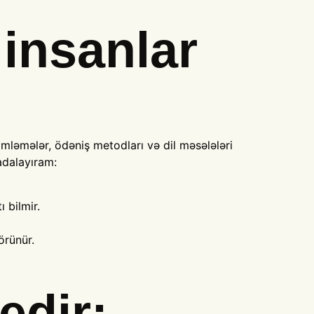
 insanlar
zimləmələr, ödəniş metodları və dil məsələləri
adalayıram:
 bilmir.
örünür.
edir: