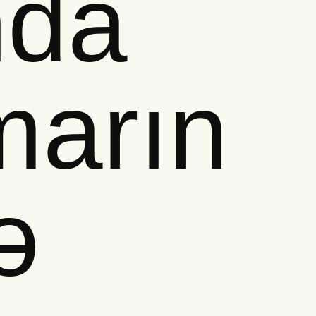
nda
marın
ə