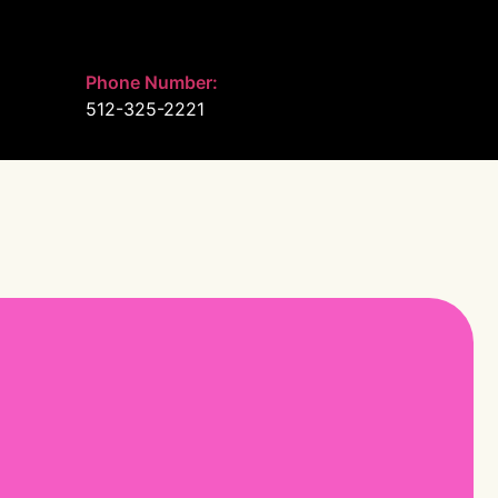
Phone Number:
512-325-2221