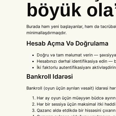
böyük ola”
Burada həm yeni başlayanlar, həm də təcrübə
minimallaşdırmaqdır.
Hesab Açma Və Doğrulama
Doğru və tam məlumat verin — şəxsiyyət
Hesabınızı dərhal identifikasiya edin — 
İki faktorlu autentifikasiyanı aktivləşdiri
Bankroll Idarəsi
Bankroll (oyun üçün ayrılan vəsait) idarəsi hə
Hər ay oyun üçün müəyyən büdcə ayırın 
Hər bir sessiya üçün maksimal itki həddi 
Qazanc əldə etdikdə bir hissəsini çıxarı