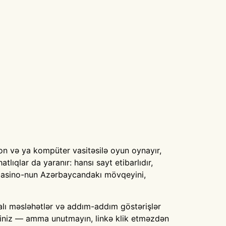
n və ya kompüter vasitəsilə oyun oynayır,
atlıqlar da yaranır: hansı sayt etibarlıdır,
up Casino-nun Azərbaycandakı mövqeyini,
alı məsləhətlər və addım-addım göstərişlər
rsiniz — amma unutmayın, linkə klik etməzdən