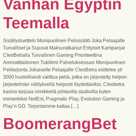
Vanhan Egyptin
Teemalla
Sisällysluettelo Monipuolinen Pelisisältö Joka Pelaajalle
Turvalliset ja Sujuvat Maksuratkaisut Erityiset Kampanjat
CleoBetralla Turvallinen Gaming Prioriteettina
Ammattitaitoinen Tukitiimi Palveluksessasi Monipuolinen
Pelitarjonta Jokaiselle Pelaajalle CleoBetra esittelee yli
3000 huolellisesti valittua peliä, jotka on järjestetty helpon
järjestelmän välityksellä helposti löydettäviksi. Cleobetra
kasino tarjoaa nimikkeitä johtavilta studioilta kuten
esimerkiksi NetEnt, Pragmatic Play, Evolution Gaming ja
Play’n GO. Tarjontamme kattaa […]
BoomerangBet