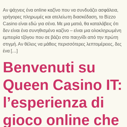
Αν ψάχνεις ένα online καζίνο που να συνδυάζει ασφάλεια,
γρήγορες πληρωμές και ατελείωτη διασκέδαση, το Bizzo
Casino είναι εδώ για σένα. Με μια ματιά, θα καταλάβεις ότι
δεν είναι ένα συνηθισμένο καζίνο – είναι μια ολοκληρωμένη
εμπειρία τζόγου που σε βάζει στο παιχνίδι από την πρώτη
στιγμή. Αν θέλεις να μάθεις περισσότερες λεπτομέρειες, δες
ένα […]
Benvenuti su
Queen Casino IT:
l’esperienza di
gioco online che