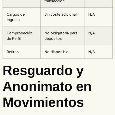
transacción
Cargos de
Sin coste adicional
N/A
Ingreso
Comprobación
No obligatoria para
N/A
de Perfil
depósitos
Retiros
No disponible
N/A
Resguardo y
Anonimato en
Movimientos