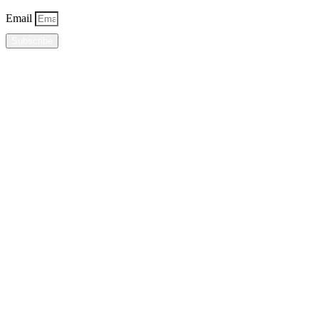
Email
Subscribe
© 2025 Luna Verner. All rights reserved