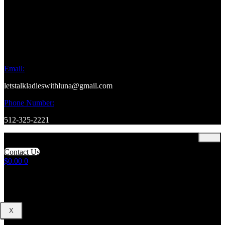
Email:
letstalkladieswithluna@gmail.com
Phone Number:
512-325-2221
Home
About The Author
Contact Us
About the Book
$
0.00
0
Reviews
Blogs
X