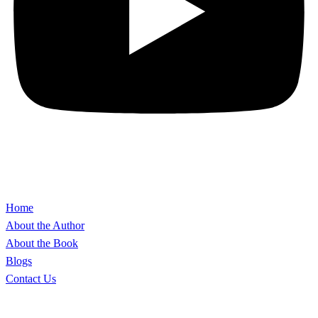
Quick Links
Home
About the Author
About the Book
Blogs
Contact Us
Subscribe To Our Newsletter