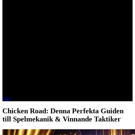
Cart
Chicken Road: Denna Perfekta Guiden
till Spelmekanik & Vinnande Taktiker