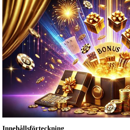
Innehållsförteckning