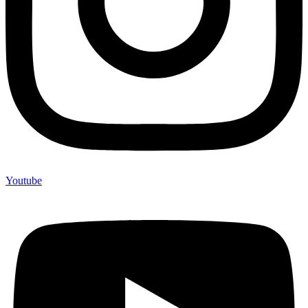
Youtube