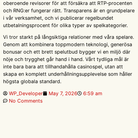
oberoende revisorer för att försäkra att RTP-procenten
och RNG:er fungerar rätt. Transparens är en grundpelare
i vår verksamhet, och vi publicerar regelbundet
utbetalningsprocent för olika typer av spelkategorier.
Vi tror starkt på långsiktiga relationer med våra spelare.
Genom att kombinera toppmodern teknologi, generösa
bonusar och ett brett spelutbud bygger vi en miljö där
nöje och trygghet går hand i hand. Vårt tydliga mål är
inte bara bara att tillhandahålla casinospel, utan att
skapa en komplett underhållningsupplevelse som håller
högsta globala standard.
WP_Developer
May 7, 2026
6:59 am
No Comments