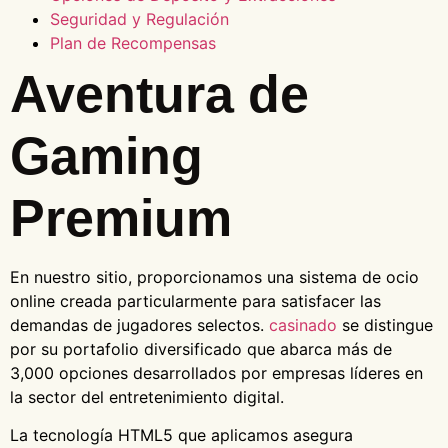
Seguridad y Regulación
Plan de Recompensas
Aventura de
Gaming
Premium
En nuestro sitio, proporcionamos una sistema de ocio
online creada particularmente para satisfacer las
demandas de jugadores selectos.
casinado
se distingue
por su portafolio diversificado que abarca más de
3,000 opciones desarrollados por empresas líderes en
la sector del entretenimiento digital.
La tecnología HTML5 que aplicamos asegura