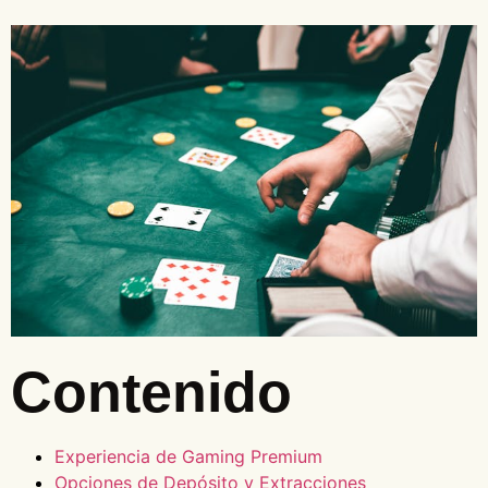
Contenido
Experiencia de Gaming Premium
Opciones de Depósito y Extracciones