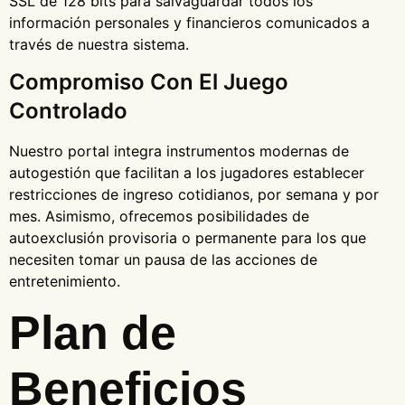
SSL de 128 bits para salvaguardar todos los
información personales y financieros comunicados a
través de nuestra sistema.
Compromiso Con El Juego
Controlado
Nuestro portal integra instrumentos modernas de
autogestión que facilitan a los jugadores establecer
restricciones de ingreso cotidianos, por semana y por
mes. Asimismo, ofrecemos posibilidades de
autoexclusión provisoria o permanente para los que
necesiten tomar un pausa de las acciones de
entretenimiento.
Plan de
Beneficios