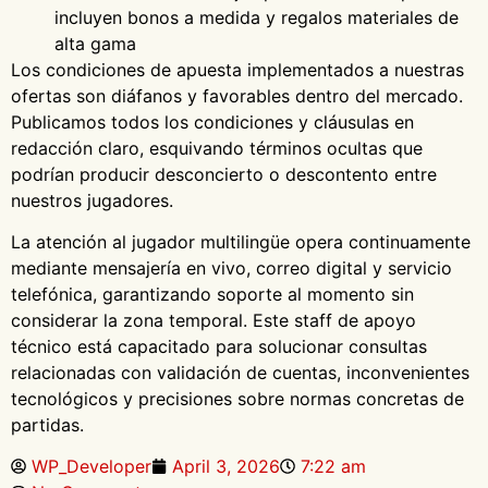
incluyen bonos a medida y regalos materiales de
alta gama
Los condiciones de apuesta implementados a nuestras
ofertas son diáfanos y favorables dentro del mercado.
Publicamos todos los condiciones y cláusulas en
redacción claro, esquivando términos ocultas que
podrían producir desconcierto o descontento entre
nuestros jugadores.
La atención al jugador multilingüe opera continuamente
mediante mensajería en vivo, correo digital y servicio
telefónica, garantizando soporte al momento sin
considerar la zona temporal. Este staff de apoyo
técnico está capacitado para solucionar consultas
relacionadas con validación de cuentas, inconvenientes
tecnológicos y precisiones sobre normas concretas de
partidas.
WP_Developer
April 3, 2026
7:22 am