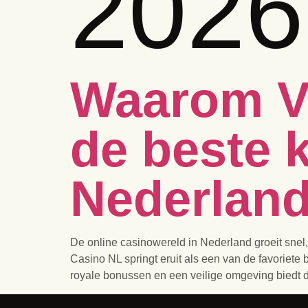
2026
Waarom V
de beste 
Nederland
De online casinowereld in Nederland groeit snel
Casino NL springt eruit als een van de favoriet
royale bonussen en een veilige omgeving biedt di