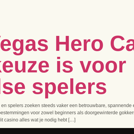
egas Hero Ca
keuze is voor
se spelers
, en spelers zoeken steeds vaker een betrouwbare, spannende e
e bestemmingen voor zowel beginners als doorgewinterde gokker
t casino alles wat je nodig hebt […]