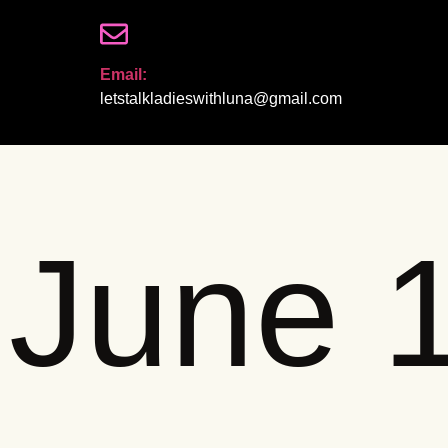
Email:
letstalkladieswithluna@gmail.com
:
June 1