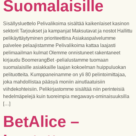
Suomalaisille
Sisällysluettelo Pelivalikoima sisältää kaikenlaiset kasinon
sektorit Tarjoukset ja kampanjat Maksutavat ja nostot Hallittu
pelikäyttäytyminen prioriteettina Asiakaspalvelumme
palvelee pelaajistamme Pelivalikoima kattaa laajasti
pelimaailman kulmat Olemme onnistuneet rakentaneet
kirjaudu BoomerangBet -pelialustamme tuomaan
suomalaisille asiakkaille laajan kokoelman huippuluokan
pelituotteita. Kumppaneinamme on yli 80 pelintoimittajaa,
joka mahdollistaa pääsyä moniin ainutlaatuisiin
viihdekohteisiin. Pelikirjastomme sisältää niin perinteisiä
hedelmäpelejä kuin tuoreimpia megaways-ominaisuuksilla
[…]
BetAlice –