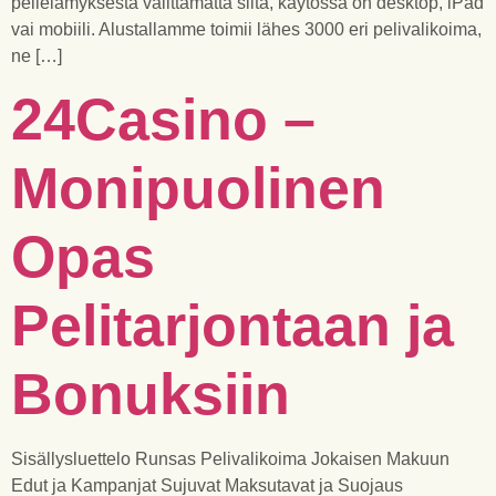
pelielämyksestä välittämättä siitä, käytössä on desktop, iPad
vai mobiili. Alustallamme toimii lähes 3000 eri pelivalikoima,
ne […]
24Casino –
Monipuolinen
Opas
Pelitarjontaan ja
Bonuksiin
Sisällysluettelo Runsas Pelivalikoima Jokaisen Makuun
Edut ja Kampanjat Sujuvat Maksutavat ja Suojaus