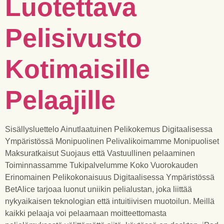
Luotettava
Pelisivusto
Kotimaisille
Pelaajille
Sisällysluettelo Ainutlaatuinen Pelikokemus Digitaalisessa
Ympäristössä Monipuolinen Pelivalikoimamme Monipuoliset
Maksuratkaisut Suojaus että Vastuullinen pelaaminen
Toiminnassamme Tukipalvelumme Koko Vuorokauden
Erinomainen Pelikokonaisuus Digitaalisessa Ympäristössä
BetAlice tarjoaa luonut uniikin pelialustan, joka liittää
nykyaikaisen teknologian että intuitiivisen muotoilun. Meillä
kaikki pelaaja voi pelaamaan moitteettomasta