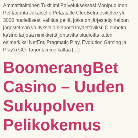
Ammattitaitoinen Tukitiimi Palveluksessasi Monipuolinen
Pelitarjonta Jokaiselle Pelaajalle CleoBetra esittelee yli
3000 huolellisesti valittua peliä, jotka on järjestetty helpon
järjestelmän välityksellä helposti löydettäviksi. Cleobetra
kasino tarjoaa nimikkeitä johtavilta studioilta kuten
esimerkiksi NetEnt, Pragmatic Play, Evolution Gaming ja
Play’n GO. Tarjontamme kattaa […]
BoomerangBet
Casino – Uuden
Sukupolven
Pelikokemus