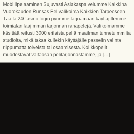
Mobiilipelaaminen Sujuvasti Asiakaspalvelumme Kaikkina
Vuorokauden Runsas Pelivalikoima Kaikkien Tarpeeseen
Täällä 24Casino login pyrimme tarjoamaan käyttäjillemme
toimialan laajimman tarjonnan rahapelejä. Valikoimamme
käsittää reilusti 3000 erilaista peliä maailman tunnetuimmilta
studiolta, mikä takaa kullekin käyttäjälle passelin valinta
riippumatta toiveista tai osaamisesta. Kolikkopelit
muodostavat valtaosan pelitarjonnastamme, ja […]